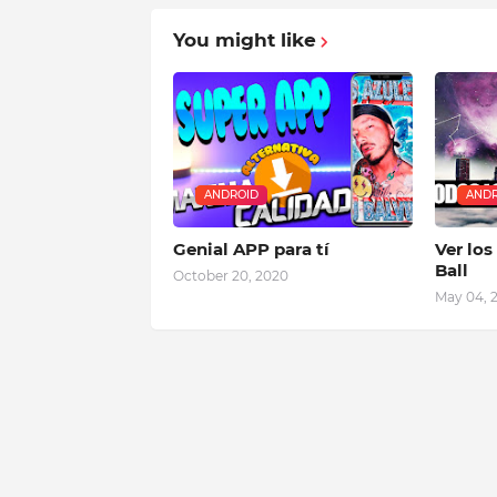
You might like
ANDROID
ANDR
Genial APP para tí
Ver los
Ball
October 20, 2020
May 04, 