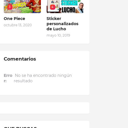
3
4
One Piece
Sticker
personalizados
octubre 13, 2020
de Lucho
mayo 10, 2019
Comentarios
Erro
No se ha encontrado ningún
r:
resultado