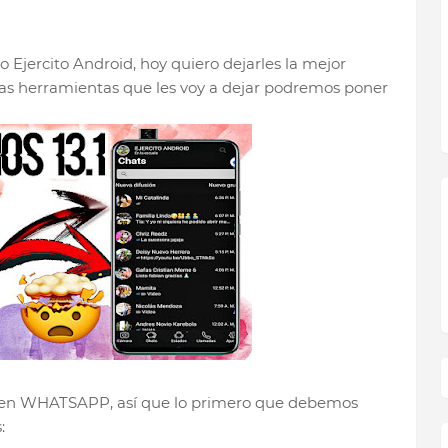
o Ejercito Android, hoy quiero dejarles la mejor
as herramientas que les voy a dejar podremos poner
S en WHATSAPP, así que lo primero que debemos
: