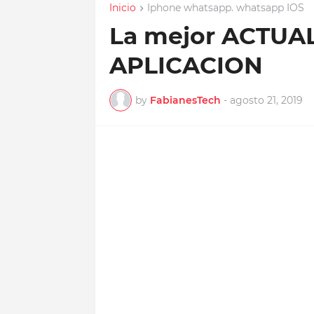
Inicio
Iphone whatsapp. whatsapp IOS
La mejor ACTUAL
APLICACION
by
FabianesTech
-
agosto 21, 2019