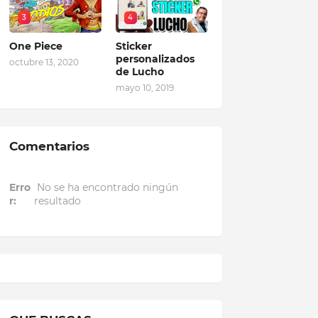
3
4
One Piece
Sticker
personalizados
octubre 13, 2020
de Lucho
mayo 10, 2019
Comentarios
Erro
No se ha encontrado ningún
r:
resultado