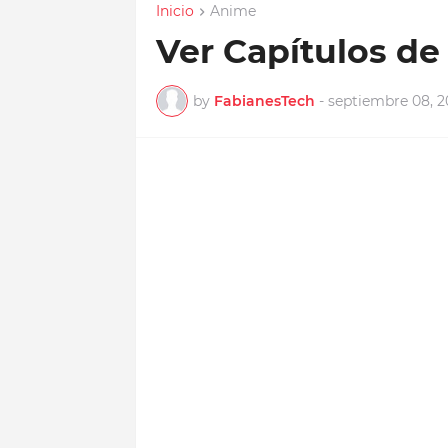
Inicio
Anime
Ver Capítulos 
by
FabianesTech
-
septiembre 08, 2