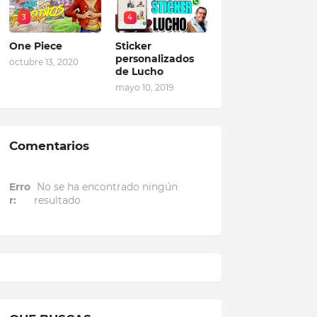
3
4
One Piece
Sticker
personalizados
octubre 13, 2020
de Lucho
mayo 10, 2019
Comentarios
Erro
No se ha encontrado ningún
r:
resultado