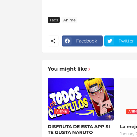
Tags
Anime
Facebook
Twitter
You might like
ANIME
ANIM
DISFRUTA DE ESTA APP SI
La mej
TE GUSTA NARUTO
January 2