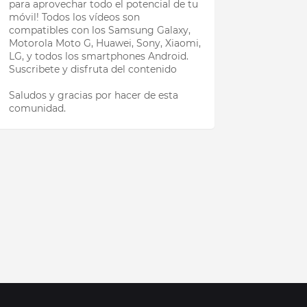
para aprovechar todo el potencial de tu
móvil! Todos los vídeos son
compatibles con los Samsung Galaxy,
Motorola Moto G, Huawei, Sony, Xiaomi,
LG, y todos los smartphones Android.
Suscribete y disfruta del contenido
Saludos y gracias por hacer de esta
comunidad.