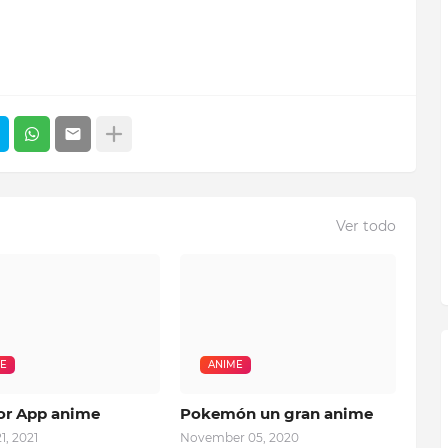
Ver todo
E
ANIME
or App anime
Pokemón un gran anime
1, 2021
November 05, 2020