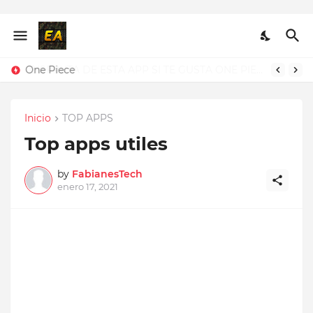
One Piece
Inicio
TOP APPS
Top apps utiles
by
FabianesTech
enero 17, 2021