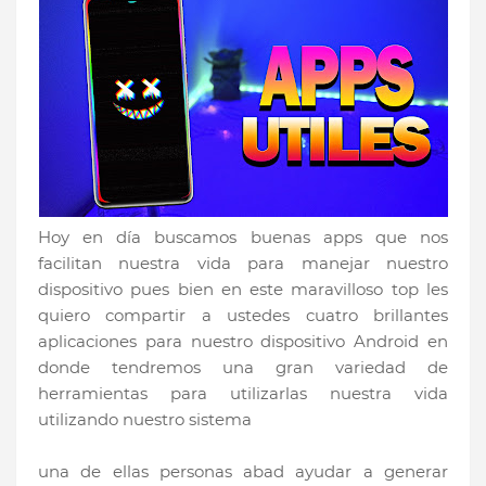
Hoy en día buscamos buenas apps que nos
facilitan nuestra vida para manejar nuestro
dispositivo pues bien en este maravilloso top les
quiero compartir a ustedes cuatro brillantes
aplicaciones para nuestro dispositivo Android en
donde tendremos una gran variedad de
herramientas para utilizarlas nuestra vida
utilizando nuestro sistema
una de ellas personas abad ayudar a generar