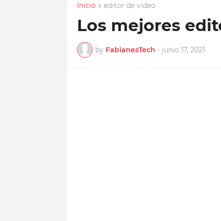
Inicio
editor de video
Los mejores edit
by
FabianesTech
-
junio 17, 2021