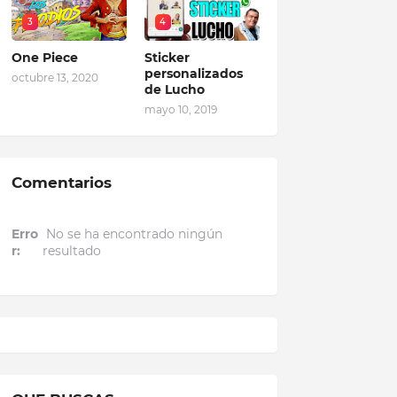
3
4
One Piece
Sticker
personalizados
octubre 13, 2020
de Lucho
mayo 10, 2019
Comentarios
Erro
No se ha encontrado ningún
r:
resultado