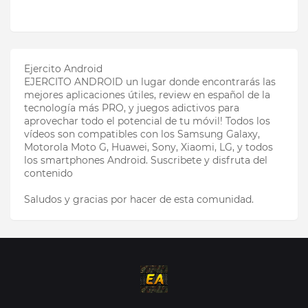
Ejercito Android
EJERCITO ANDROID un lugar donde encontrarás las
mejores aplicaciones útiles, review en español de la
tecnología más PRO, y juegos adictivos para
aprovechar todo el potencial de tu móvil! Todos los
vídeos son compatibles con los Samsung Galaxy,
Motorola Moto G, Huawei, Sony, Xiaomi, LG, y todos
los smartphones Android. Suscribete y disfruta del
contenido
Saludos y gracias por hacer de esta comunidad.