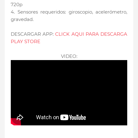
720p
4. Sensores requeridos: giroscopio, acelerómetro,
gravedad.
DESCARGAR APP:
CLICK AQUI PARA DESCARGA
PLAY STORE
VIDEO: