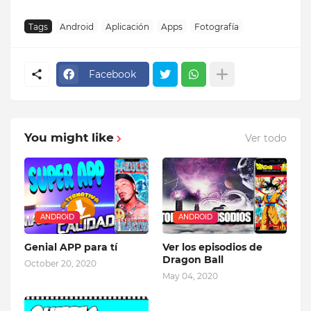
Tags
Android
Aplicación
Apps
Fotografía
Facebook
You might like
Ver todo
ANDROID
ANDROID
Genial APP para tí
Ver los episodios de
Dragon Ball
October 20, 2020
May 04, 2020